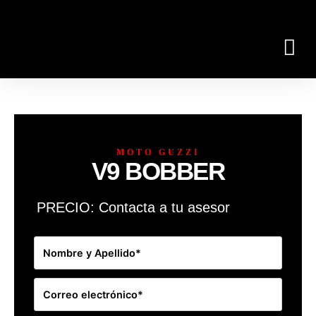
<< GRUPO PIAGGIO
NUESTROS MODELOS
MOTO GUZZI
V9 BOBBER
PRECIO:
Contacta a tu asesor