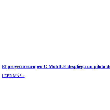
El proyecto europeo C-MobILE despliega un piloto de
LEER MÁS »