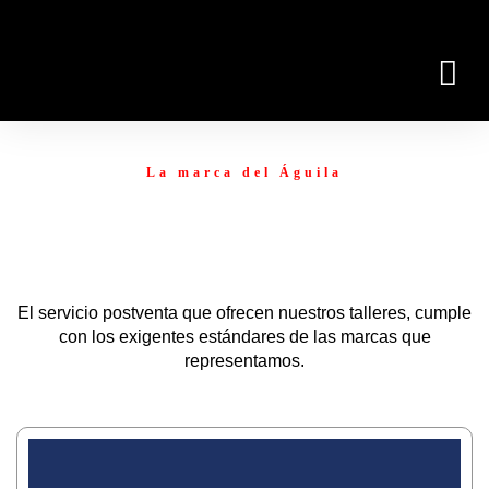
<< GRUPO PIAGGIO
NUESTROS MODELOS
La marca del Águila
POSTVENTA
El servicio postventa que ofrecen nuestros talleres, cumple
con los exigentes estándares de las marcas que
representamos.